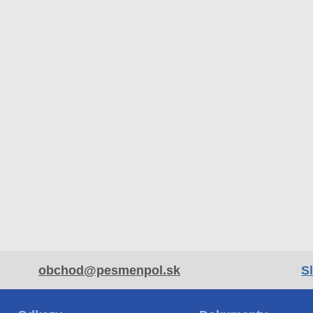
obchod@pesmenpol.sk
S