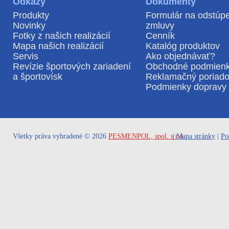
Odkazy
Dokumenty
Produkty
Formulár na odstúp
Novinky
zmluvy
Fotky z našich realizácií
Cenník
Mapa našich realizácií
Katalóg produktov
Servis
Ako objednávať?
Revízie športových zariadení
Obchodné podmien
a športovísk
Reklamačný poriad
Podmienky dopravy 
Všetky práva vyhradené © 2026
PESMENPOL, spol. s r.o.
|
Mapa stránky
|
Po