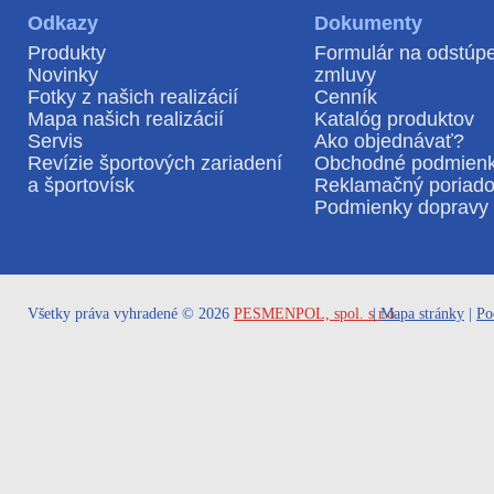
Odkazy
Dokumenty
Produkty
Formulár na odstúp
Novinky
zmluvy
Fotky z našich realizácií
Cenník
Mapa našich realizácií
Katalóg produktov
Servis
Ako objednávať?
Revízie športových zariadení
Obchodné podmien
a športovísk
Reklamačný poriad
Podmienky dopravy 
Všetky práva vyhradené © 2026
PESMENPOL, spol. s r.o.
|
Mapa stránky
|
Po