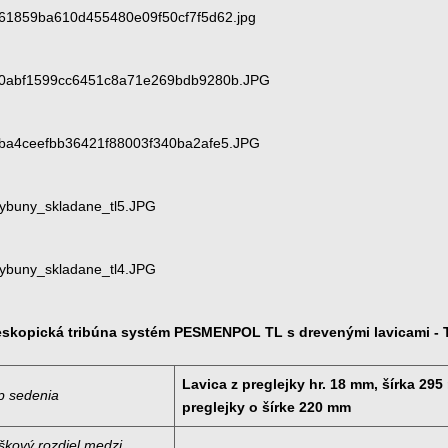
eskopická tribúna systém PESMENPOL TL s drevenými lavicami - Te
Lavica z preglejky hr. 18 mm, šírka 29
p sedenia
preglejky o šírke 220 mm
škový rozdiel medzi