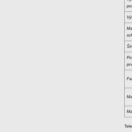
po
Vý
Ma
sc
Ší
Po
pr
Fa
Ma
Ma
Tel