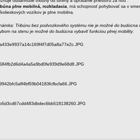
ňuje odtiahnutie tribúny od streny a upratanie priestoru za ňou .
ibúna plne mobilná, rozkladacia
, má schopnosť pohybovať sa v sme
kolieskových vozíkov je plne mobilna.
námka: Tribúnu bez podvozkového systému nie je možné do budúcna ro
ybom na stenu je možné do budúcna vybaviť funkciou plnej mobility.