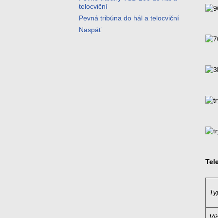
telocviční
Pevná tribúna do hál a telocviční
Naspäť
Tel
Ty
Vý