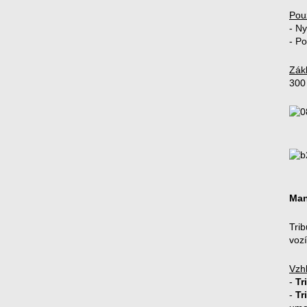
Pou
- N
- P
Zák
300
Man
Tri
vozí
Vzh
-
Tr
-
Tr