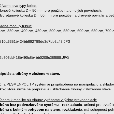
žívame dva typy kolies:
ylonové kolieska D = 80 mm pre použitie na umelých povrchoch.
olyuretánové kolieska D = 80 mm pre použitie na drevené povrchy a bet
ladné moduly tribún:
 cm, 350 cm, 400 cm, 450 cm, 500 cm, 550 cm, 600 cm, 650 cm, 700 
ipulácia tribúny v zloženom stave.
búna PESMENPOL TP systém je prispôsobená na manipuláciu a skladov
kov, ktoré slúžia na prepravu a uskladnenie tribúny v zloženom stave.
ľadom k mobilite sú tribúny vyrábame v týchto prevedeniach:
ibúna bez podvozkového systému - rozkladacia
, určená pre trvalú i
ibúna s kolmým pohybom na stenu, rozkladacia
, má schopnosť poh