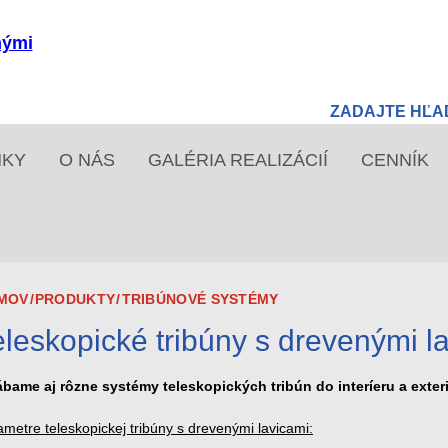
NKY
O NÁS
GALÉRIA REALIZÁCIÍ
CENNÍK
MOV
/
PRODUKTY
/
TRIBÚNOVÉ SYSTÉMY
eleskopické tribúny s drevenými l
ábame aj rôzne systémy teleskopických tribún do interíeru a exterié
metre teleskopickej tribúny s drevenými lavicami: