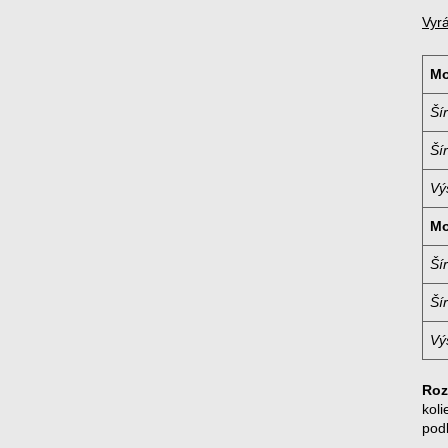
Vyr
Mo
Ší
Ší
Vý
Mo
Ší
Ší
Vý
Roz
koli
pod