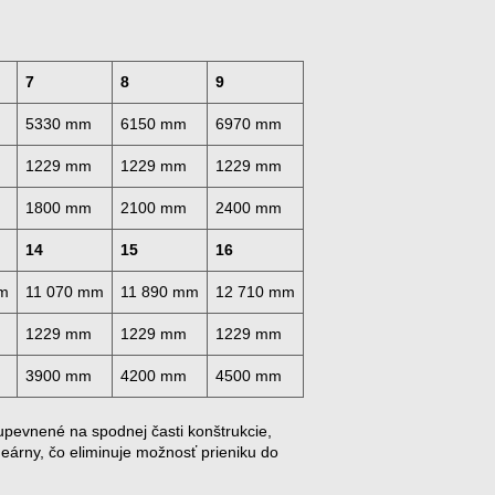
7
8
9
5330 mm
6150 mm
6970 mm
1229 mm
1229 mm
1229 mm
1800 mm
2100 mm
2400 mm
14
15
16
m
11 070 mm
11 890 mm
12 710 mm
1229 mm
1229 mm
1229 mm
3900 mm
4200 mm
4500 mm
pevnené na spodnej časti konštrukcie,
neárny, čo eliminuje možnosť prieniku do