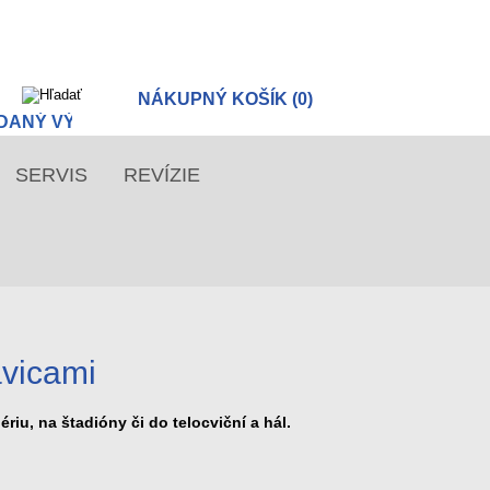
NÁKUPNÝ KOŠÍK (0)
SERVIS
REVÍZIE
avicami
riu, na štadióny či do telocviční a hál.