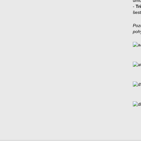
umož
-
Tr
šesť
Poz
poh