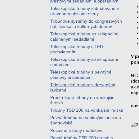
plastovými sedadlami a operadlom
Teleskopické tribúny zabudované v
drevenom obklade steny
Tribúnove systémy do kongresových
hál, kinosál a kultúrnych domov
Teleskopická tribúna so sklápacími,
čalúnenými sedadlami
Teleskopické tribúny s LED
podsvietením
V p
Teleskopické tribúny so sklápacími
pon
sedadlami
Teleskopické tribúny s pevnými
tel 
plastovými sedadlami
(do
Teleskopické tribúny s drevenými
ak 
lavicami
nap
Prestrešené tribúny na vonkajšie
ihriská
e-ma
Tribúny TSD 200 na vonkajšie ihriská
Pevná tribúna na vonkajšie ihriská a
športoviská
Posuvné tribúny modulové
Pevné tribúny TSD 200 do hál a