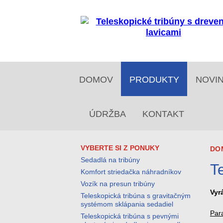
DOMOV
PRODUKTY
NOVI
ÚDRŽBA
KONTAKT
VYBERTE SI Z PONUKY
DO
Sedadlá na tribúny
T
Komfort striedačka náhradníkov
Vozík na presun tribúny
Vyr
Teleskopická tribúna s gravitačným
systémom sklápania sedadiel
Para
Teleskopická tribúna s pevnými