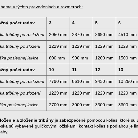
ábame v týchto prevedeniach a rozmeroch:
žný počet radov
3
4
5
6
rka tribúny po rozložení
2050 mm
2870 mm
3690 mm
4510 mm
rka tribúny po zložení
1229 mm
1229 mm
1229 mm
1229 mm
ška poslednej lavice
600 mm
900 mm
1200 mm
1500 mm
žný počet radov
10
11
12
13
rka tribúny po rozložení
7790 mm
8610 mm
9430 mm
10 250 m
rka tribúny po zložení
1229 mm
1229 mm
1229 mm
1229 mm
ška poslednej lavice
2700 mm
3000 mm
3300 mm
3600 mm
loženie a zloženie tribúny
je zabezpečené pomocou kolies, ktoré su u
eska sú vybavené guličkovými ložiskami, kontakt kolies s podlahou je li
lahy.