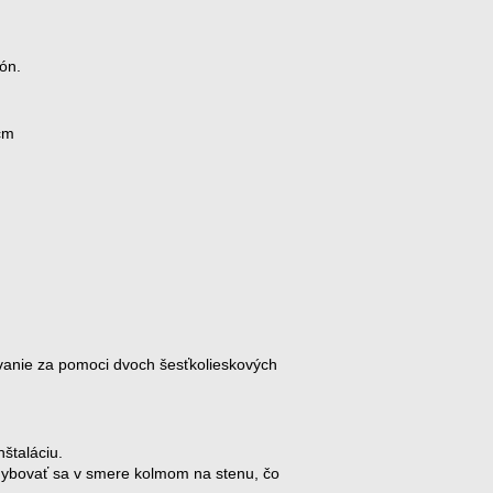
ón.
cm
anie za pomoci dvoch šesťkolieskových
nštaláciu.
ybovať sa v smere kolmom na stenu, čo