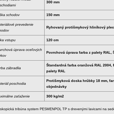
300 mm
schodiami
ška schodov
150 mm
teriálové prevedenie
Ryhovaný protišmykový hliníkový ple
hodov
rka vstupu
120 cm
vrchová úprava oceľových
Povrchová úprava farba z palety RAL,
vkov
Štandardná farba oranžová RAL 2004, 
rba zábradlia
palety RAL
Protišmyková doska hrúbky 18 mm, far
teriál poschodia
objednávky
ximálne zaťaženie
300 kg/m2
eskopická tribúna system PESMENPOL TP s drevenými lavicami na sedeni