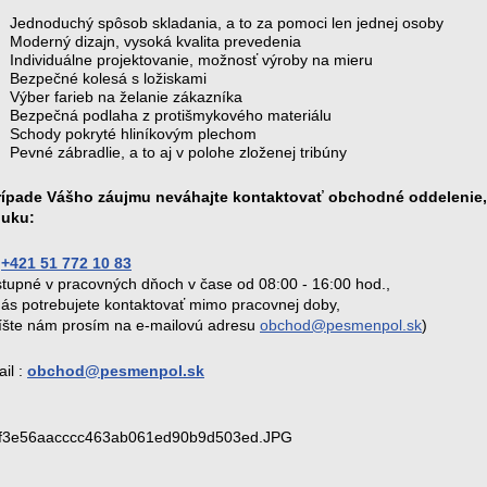
Jednoduchý spôsob skladania, a to za pomoci len jednej osoby
Moderný dizajn, vysoká kvalita prevedenia
Individuálne projektovanie, možnosť výroby na mieru
Bezpečné kolesá s ložiskami
Výber farieb na želanie zákazníka
Bezpečná podlaha z protišmykového materiálu
Schody pokryté hliníkovým plechom
Pevné zábradlie, a to aj v polohe zloženej tribúny
rípade Vášho záujmu neváhajte kontaktovať obchodné oddelenie
uku:
:
+421 51 772 10 83
stupné v pracovných dňoch v čase od 08:00 - 16:00 hod.,
nás potrebujete kontaktovať mimo pracovnej doby,
íšte nám prosím na e-mailovú adresu
obchod@pesmenpol.sk
)
il :
obchod@pesmenpol.sk