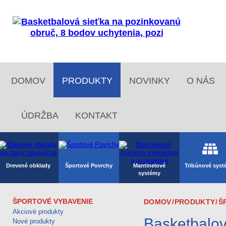
DOMOV
PRODUKTY
NOVINKY
O NÁS
ÚDRŽBA
KONTAKT
Drevené obklady
Športové Povrchy
Mantinelové
Tribúnové sys
systémy
ŠPORTOVÉ VYBAVENIE
DOMOV
/
PRODUKTY
/
Š
Akciové produkty
Basketbalov
Rugby, Americký
Stolný tenis, ping
Atletika
Florbal
Nové produkty