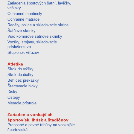
Zariadenia športových šatní, lavičky,
vešiaky
Ochranné mantinely
Ochranné matrace
Regály, police a skladovacie skrine
Šatňové skrinky
Viac komorové šatňové skrinky
Vozíky, stojany, skladovacie
príslušenstvo
Stupienok víťazov
Atletika
Skok do výšky
Skok do diaľky
Beh cez prekážky
Štartovacie bloky
Disky
Oštepy
Meracie prístroje
Zariadenia vonkajších
športovísk, ihrísk a štadiónov
Prenosné a pevné tribúny na vonkajšie
športoviská