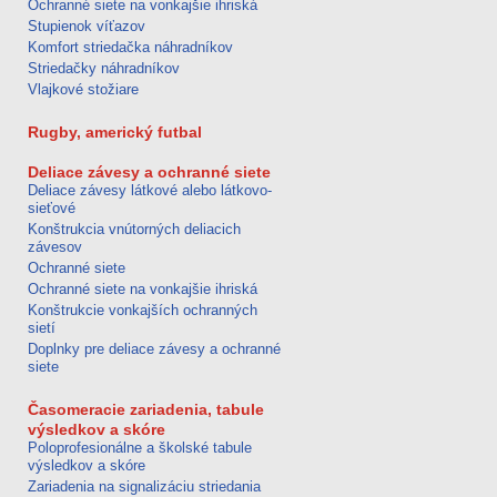
Ochranné siete na vonkajšie ihriská
Stupienok víťazov
Komfort striedačka náhradníkov
Striedačky náhradníkov
Vlajkové stožiare
Rugby, americký futbal
Deliace závesy a ochranné siete
Deliace závesy látkové alebo látkovo-
sieťové
Konštrukcia vnútorných deliacich
závesov
Ochranné siete
Ochranné siete na vonkajšie ihriská
Konštrukcie vonkajších ochranných
sietí
Doplnky pre deliace závesy a ochranné
siete
Časomeracie zariadenia, tabule
výsledkov a skóre
Poloprofesionálne a školské tabule
výsledkov a skóre
Zariadenia na signalizáciu striedania