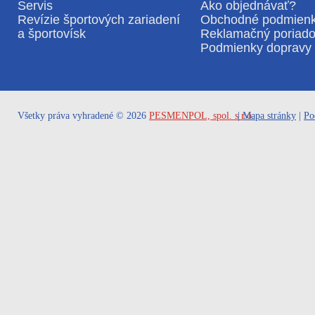
Servis
Ako objednávať?
Revízie športových zariadení
Obchodné podmien
a športovísk
Reklamačný poriad
Podmienky dopravy 
Všetky práva vyhradené © 2026
PESMENPOL, spol. s r.o.
|
Mapa stránky
|
Po