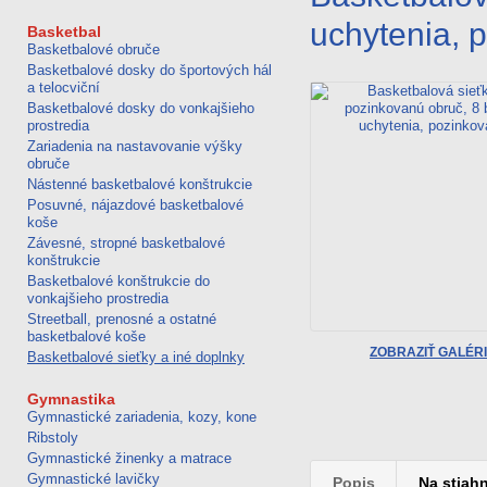
futbal
pong
uchytenia, 
Basketbal
Basketbalové obruče
Basketbalové dosky do športových hál
a telocviční
Basketbalové dosky do vonkajšieho
prostredia
Zariadenia na nastavovanie výšky
obruče
Nástenné basketbalové konštrukcie
Posuvné, nájazdové basketbalové
koše
Závesné, stropné basketbalové
konštrukcie
Basketbalové konštrukcie do
vonkajšieho prostredia
Streetball, prenosné a ostatné
basketbalové koše
ZOBRAZIŤ GALÉR
Basketbalové sieťky a iné doplnky
Gymnastika
Gymnastické zariadenia, kozy, kone
Ribstoly
Gymnastické žinenky a matrace
Gymnastické lavičky
Popis
Na stiahn