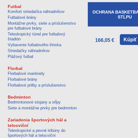
Futbal
Komfort striedačka náhradníkov
OCHRANA BASKETB
STĹPU
Futbalové brány
Montážne prvky, siete a príslušenstvo
pre futbalové brány
Teleskopický túnel pre futbalový
štadión
Kúpiť
166,05 €
Vybavenie futbalového ihriska
Striedačky náhradníkov
Plážový futbal
Florbal
Florbalové mantinely
Florbalové brány
Florbalové prilby a príslušenstvo
Bedminton
Bedmintonové stojany a stĺpy
Siete a montážne prvky pre bedminton
Zariadenia športových hál a
telocviční
Teleskopické a pevné tribúny do
športových hál a telocviční