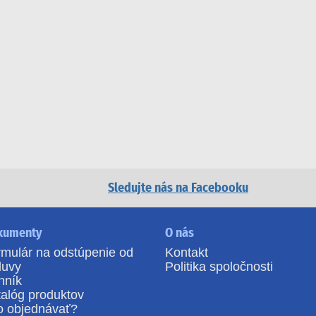
Sledujte nás na Facebooku
kumenty
O nás
mulár na odstúpenie od
Kontakt
luvy
Politika spoločnosti
nník
alóg produktov
o objednávať?