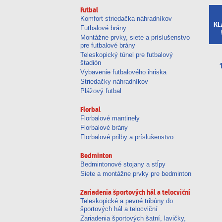
Futbal
Komfort striedačka náhradníkov
KL
Futbalové brány
Montážne prvky, siete a príslušenstvo
pre futbalové brány
Teleskopický túnel pre futbalový
štadión
Vybavenie futbalového ihriska
Striedačky náhradníkov
Plážový futbal
Florbal
Florbalové mantinely
Florbalové brány
Florbalové prilby a príslušenstvo
Bedminton
Bedmintonové stojany a stĺpy
Siete a montážne prvky pre bedminton
Zariadenia športových hál a telocviční
Teleskopické a pevné tribúny do
športových hál a telocviční
Zariadenia športových šatní, lavičky,