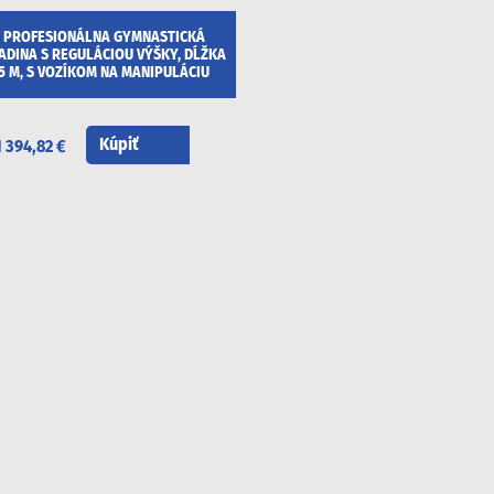
PROFESIONÁLNA GYMNASTICKÁ
ADINA S REGULÁCIOU VÝŠKY, DĹŽKA
5 M, S VOZÍKOM NA MANIPULÁCIU
Kúpiť
1 394,82 €