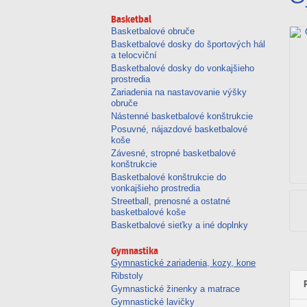
futbal
pong
Basketbal
Basketbalové obruče
Basketbalové dosky do športových hál
a telocviční
Basketbalové dosky do vonkajšieho
prostredia
Zariadenia na nastavovanie výšky
obruče
Nástenné basketbalové konštrukcie
Posuvné, nájazdové basketbalové
koše
Závesné, stropné basketbalové
konštrukcie
Basketbalové konštrukcie do
vonkajšieho prostredia
Streetball, prenosné a ostatné
basketbalové koše
Basketbalové sieťky a iné doplnky
Gymnastika
Gymnastické zariadenia, kozy, kone
Ribstoly
Gymnastické žinenky a matrace
Gymnastické lavičky