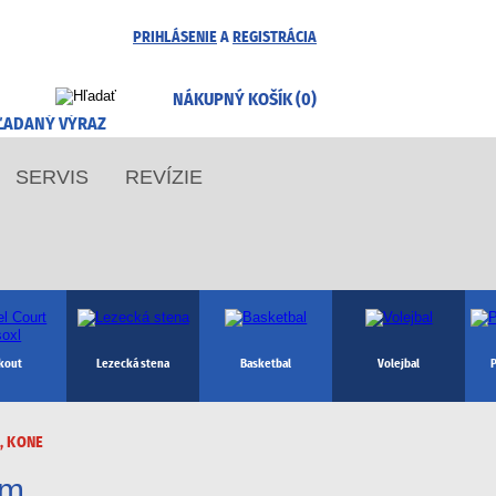
PRIHLÁSENIE
A
REGISTRÁCIA
NÁKUPNÝ KOŠÍK (0)
SERVIS
REVÍZIE
kout
Lezecká stena
Basketbal
Volejbal
P
, KONE
3m