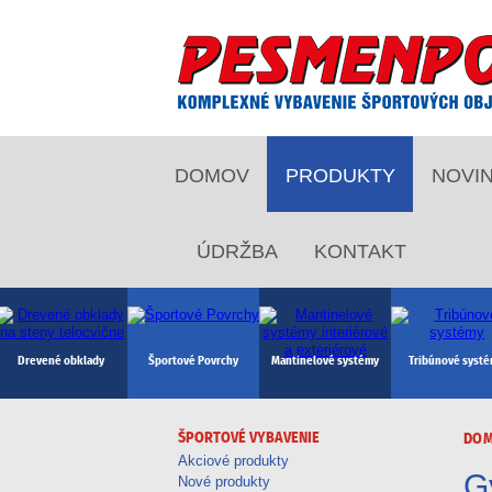
DOMOV
PRODUKTY
NOVI
ÚDRŽBA
KONTAKT
Drevené obklady
Športové Povrchy
Mantinelové systémy
Tribúnové syst
ŠPORTOVÉ VYBAVENIE
DO
Akciové produkty
G
Rugby, Americký
Stolný tenis, ping
Atletika
Florbal
Nové produkty