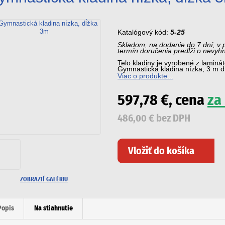
výsledkov a skóre
športovísk
Katalógový kód:
5-25
Skladom, na dodanie do 7 dní, v 
termín doručenia predĺži o nevyh
Telo kladiny je vyrobené z lamin
Gymnastická kladina nízka, 3 m 
Viac o produkte...
597,78 €, cena
za
486,00 € bez DPH
ZOBRAZIŤ GALÉRIU
Popis
Na stiahnutie