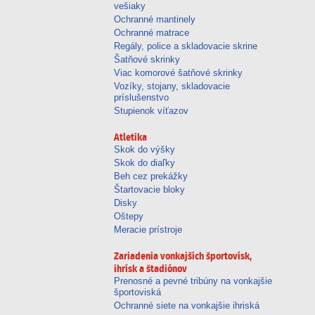
vešiaky
Ochranné mantinely
Ochranné matrace
Regály, police a skladovacie skrine
Šatňové skrinky
Viac komorové šatňové skrinky
Vozíky, stojany, skladovacie
príslušenstvo
Stupienok víťazov
Atletika
Skok do výšky
Skok do diaľky
Beh cez prekážky
Štartovacie bloky
Disky
Oštepy
Meracie prístroje
Zariadenia vonkajších športovísk,
ihrísk a štadiónov
Prenosné a pevné tribúny na vonkajšie
športoviská
Ochranné siete na vonkajšie ihriská