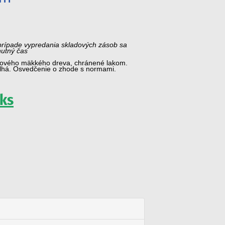
prípade vypredania skladových zásob sa
nutný čas
átového mäkkého dreva, chránené lakom.
dlhá. Osvedčenie o zhode s normami.
 ks