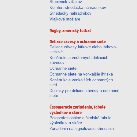
Stupienok víťazov
Komfort striedačka náhradníkov
Striedačky náhradníkov
Vlajkové stožiare
Rugby, americký futbal
Deliace závesy a ochranné siete
Deliace závesy látkové alebo látkovo-
sieťové
Konštrukcia vnútorných deliacich
závesov
Ochranné siete
Ochranné siete na vonkajšie ihriská
Konštrukcie vonkajších ochranných
sietí
Doplnky pre deliace závesy a ochranné
siete
Časomeracie zariadenia, tabule
výsledkov a skóre
Poloprofesionálne a školské tabule
výsledkov a skóre
Zariadenia na signalizáciu striedania