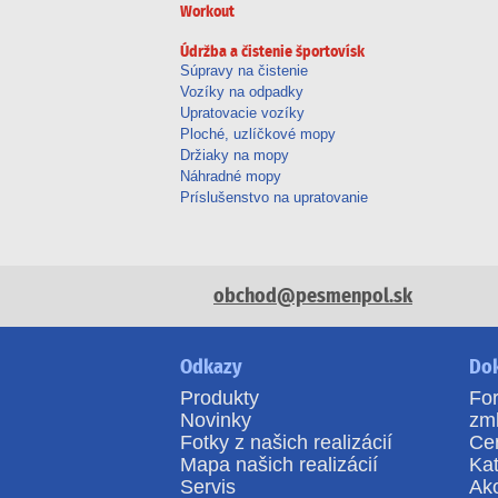
Workout
Údržba a čistenie športovísk
Súpravy na čistenie
Vozíky na odpadky
Upratovacie vozíky
Ploché, uzlíčkové mopy
Držiaky na mopy
Náhradné mopy
Príslušenstvo na upratovanie
obchod@pesmenpol.sk
Odkazy
Do
Produkty
For
Novinky
zm
Fotky z našich realizácií
Ce
Mapa našich realizácií
Kat
Servis
Ak