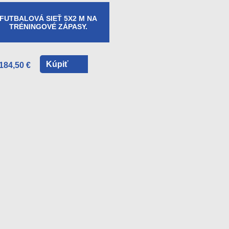
FUTBALOVÁ SIEŤ 5X2 M NA
TRÉNINGOVÉ ZÁPASY.
Kúpiť
184,50 €