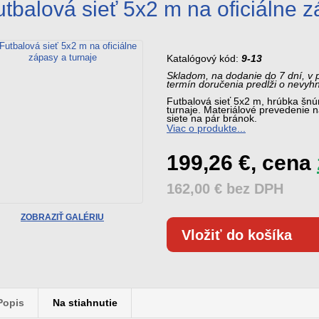
výsledkov a skóre
športovísk
utbalová sieť 5x2 m na oficiálne z
Katalógový kód:
9-13
Skladom, na dodanie do 7 dní, v 
termín doručenia predĺži o nevyh
Futbalová sieť 5x2 m, hrúbka šnú
turnaje. Materiálové prevedenie 
siete na pár bránok.
Viac o produkte...
199,26 €, cena
162,00 € bez DPH
ZOBRAZIŤ GALÉRIU
Popis
Na stiahnutie