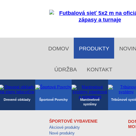
DOMOV
PRODUKTY
NOVI
ÚDRŽBA
KONTAKT
Drevené obklady
Športové Povrchy
Mantinelové
Tribúnové sys
systémy
ŠPORTOVÉ VYBAVENIE
DO
MO
Akciové produkty
Rugby, Americký
Stolný tenis, ping
Atletika
Florbal
Nové produkty