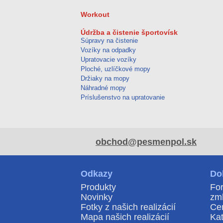
Workout
Údržba a čistenie športovísk
Súpravy na čistenie
Vozíky na odpadky
Upratovacie vozíky
Ploché, uzlíčkové mopy
Držiaky na mopy
Náhradné mopy
Príslušenstvo na upratovanie
obchod@pesmenpol.sk
Odkazy
Do
Produkty
For
Novinky
zm
Fotky z našich realizácií
Ce
Mapa našich realizácií
Kat