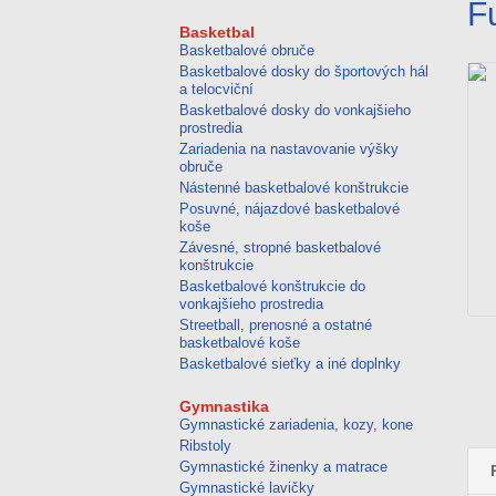
futbal
pong
F
Basketbal
Basketbalové obruče
Basketbalové dosky do športových hál
a telocviční
Basketbalové dosky do vonkajšieho
prostredia
Zariadenia na nastavovanie výšky
obruče
Nástenné basketbalové konštrukcie
Posuvné, nájazdové basketbalové
koše
Závesné, stropné basketbalové
konštrukcie
Basketbalové konštrukcie do
vonkajšieho prostredia
Streetball, prenosné a ostatné
basketbalové koše
Basketbalové sieťky a iné doplnky
Gymnastika
Gymnastické zariadenia, kozy, kone
Ribstoly
Gymnastické žinenky a matrace
Gymnastické lavičky