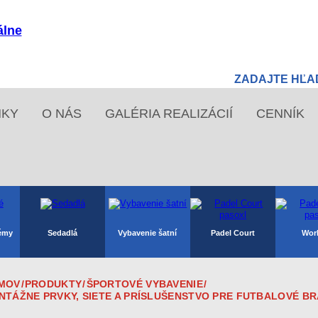
NKY
O NÁS
GALÉRIA REALIZÁCIÍ
CENNÍK
témy
Sedadlá
Vybavenie šatní
Padel Court
Wor
MOV
/
PRODUKTY
/
ŠPORTOVÉ VYBAVENIE
/
NTÁŽNE PRVKY, SIETE A PRÍSLUŠENSTVO PRE FUTBALOVÉ B
Časomiery, tabule
Údržba a čistenie