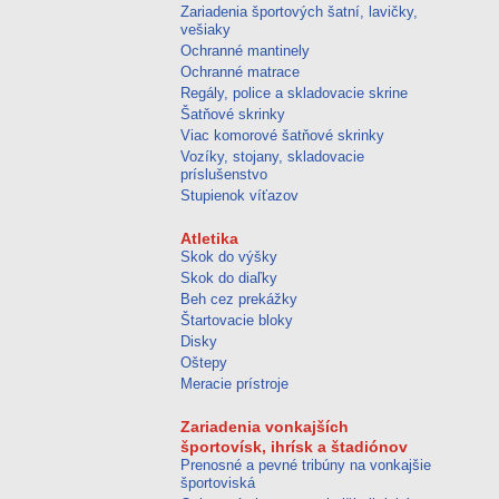
Zariadenia športových šatní, lavičky,
vešiaky
Ochranné mantinely
Ochranné matrace
Regály, police a skladovacie skrine
Šatňové skrinky
Viac komorové šatňové skrinky
Vozíky, stojany, skladovacie
príslušenstvo
Stupienok víťazov
Atletika
Skok do výšky
Skok do diaľky
Beh cez prekážky
Štartovacie bloky
Disky
Oštepy
Meracie prístroje
Zariadenia vonkajších
športovísk, ihrísk a štadiónov
Prenosné a pevné tribúny na vonkajšie
športoviská