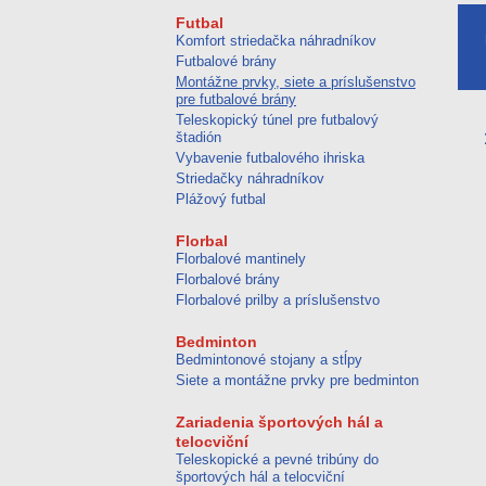
Futbal
Komfort striedačka náhradníkov
Futbalové brány
Montážne prvky, siete a príslušenstvo
pre futbalové brány
Teleskopický túnel pre futbalový
štadión
Vybavenie futbalového ihriska
Striedačky náhradníkov
Plážový futbal
Florbal
Florbalové mantinely
Florbalové brány
Florbalové prilby a príslušenstvo
Bedminton
Bedmintonové stojany a stĺpy
Siete a montážne prvky pre bedminton
Zariadenia športových hál a
telocviční
Teleskopické a pevné tribúny do
športových hál a telocviční