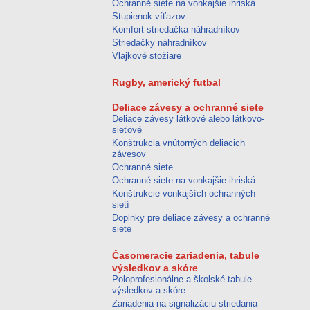
Ochranné siete na vonkajšie ihriská
Stupienok víťazov
Komfort striedačka náhradníkov
Striedačky náhradníkov
Vlajkové stožiare
Rugby, americký futbal
Deliace závesy a ochranné siete
Deliace závesy látkové alebo látkovo-
sieťové
Konštrukcia vnútorných deliacich
závesov
Ochranné siete
Ochranné siete na vonkajšie ihriská
Konštrukcie vonkajších ochranných
sietí
Doplnky pre deliace závesy a ochranné
siete
Časomeracie zariadenia, tabule
výsledkov a skóre
Poloprofesionálne a školské tabule
výsledkov a skóre
Zariadenia na signalizáciu striedania