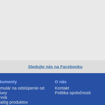
Sledujte nás na Facebooku
kumenty
O nás
mulár na odstúpenie od
Kontakt
luvy
Politika spoločnosti
nník
alóg produktov