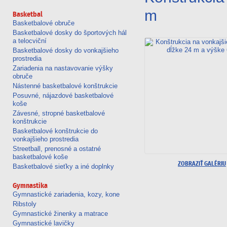
futbal
pong
m
Basketbal
Basketbalové obruče
Basketbalové dosky do športových hál
a telocviční
Basketbalové dosky do vonkajšieho
prostredia
Zariadenia na nastavovanie výšky
obruče
Nástenné basketbalové konštrukcie
Posuvné, nájazdové basketbalové
koše
Závesné, stropné basketbalové
konštrukcie
Basketbalové konštrukcie do
vonkajšieho prostredia
Streetball, prenosné a ostatné
basketbalové koše
ZOBRAZIŤ GALÉRIU
Basketbalové sieťky a iné doplnky
Gymnastika
Gymnastické zariadenia, kozy, kone
Ribstoly
Gymnastické žinenky a matrace
Gymnastické lavičky