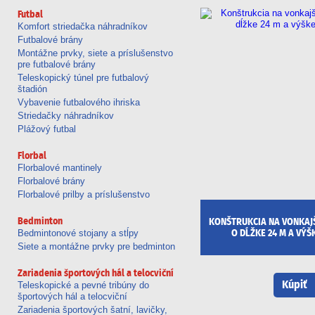
Futbal
Komfort striedačka náhradníkov
Futbalové brány
Montážne prvky, siete a príslušenstvo
pre futbalové brány
Teleskopický túnel pre futbalový
štadión
Vybavenie futbalového ihriska
Striedačky náhradníkov
Plážový futbal
Florbal
Florbalové mantinely
Florbalové brány
Florbalové prilby a príslušenstvo
Bedminton
KONŠTRUKCIA NA VONKAJŠ
Bedmintonové stojany a stĺpy
O DĹŽKE 24 M A VÝŠ
Siete a montážne prvky pre bedminton
Zariadenia športových hál a telocviční
Kúpiť
Teleskopické a pevné tribúny do
športových hál a telocviční
Zariadenia športových šatní, lavičky,