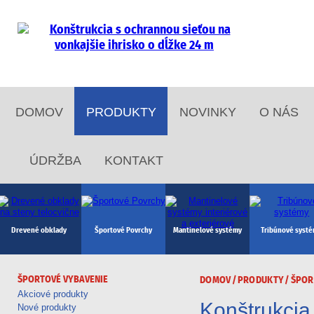
DOMOV
PRODUKTY
NOVINKY
O NÁS
ÚDRŽBA
KONTAKT
Drevené obklady
Športové Povrchy
Mantinelové systémy
Tribúnové syst
ŠPORTOVÉ VYBAVENIE
DOMOV
/
PRODUKTY
/
ŠPOR
Akciové produkty
Konštrukcia 
Rugby, Americký
Stolný tenis, ping
Atletika
Florbal
Nové produkty