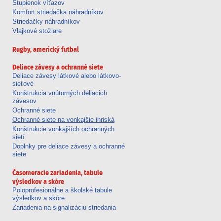
Stupienok víťazov
Komfort striedačka náhradníkov
Striedačky náhradníkov
Vlajkové stožiare
Rugby, americký futbal
Deliace závesy a ochranné siete
Deliace závesy látkové alebo látkovo-
sieťové
Konštrukcia vnútorných deliacich
závesov
Ochranné siete
Ochranné siete na vonkajšie ihriská
Konštrukcie vonkajších ochranných
sietí
Doplnky pre deliace závesy a ochranné
siete
Časomeracie zariadenia, tabule
výsledkov a skóre
Poloprofesionálne a školské tabule
výsledkov a skóre
Zariadenia na signalizáciu striedania