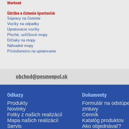
Workout
Údržba a čistenie športovísk
Súpravy na čistenie
Vozíky na odpadky
Upratovacie vozíky
Ploché, uzlíčkové mopy
Držiaky na mopy
Náhradné mopy
Príslušenstvo na upratovanie
obchod@pesmenpol.sk
Odkazy
Dokumenty
Produkty
Formulár na odstúp
Novinky
zmluvy
Fotky z našich realizácií
Cenník
Mapa našich realizácií
Katalóg produktov
Servis
Ako objednávať?