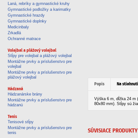
Laná, rebríky a gymnastické kruhy
Gymnastické podložky a karimatky
Gymnastické hrazdy
Gymnastické doplnky
Medicinbaly
Zrkadlá
Ochranné matrace
Volejbal a plážový volejbal
Stĺpy pre volejbal a plážový volejbal
Montážne prvky a príslušenstvo pre
volejbal
Montážne prvky a príslušenstvo pre
plážový volejbal
Popis
Na stiahnut
Hádzaná
Hádzanárske brány
Výška 6 m, dĺžka 24 m (6
Montážne prvky a príslušenstvo pre
80x80 mm). Stĺpy sú žia
hádzanú
Tenis
Tenisové stĺpy
Montážne prvky a príslušenstvo pre
SÚVISIACE PRODUKTY
tenis